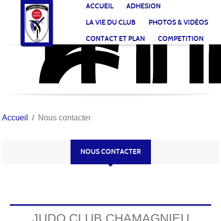
JU
CL
Panneau de gestion des cookies
ACCUEIL
ADHESION
CH
LA VIE DU CLUB
PHOTOS & VIDÉOS
CONTACT ET PLAN
COMPETITION
Accueil
Nous contacter
NOUS CONTACTER
JUDO CLUB CHAMAGNIEU