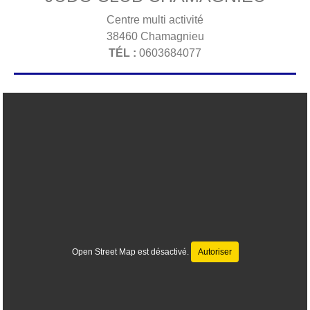
Centre multi activité
38460
Chamagnieu
TÉL :
0603684077
Open Street Map est désactivé.
Autoriser