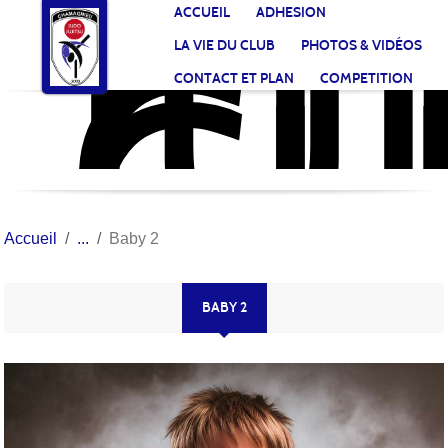
JU
CL
Panneau de gestion des cookies
ACCUEIL
ADHESION
CH
LA VIE DU CLUB
PHOTOS & VIDÉOS
CONTACT ET PLAN
COMPETITION
Accueil
Baby 2
BABY 2