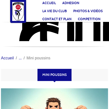
JU
CL
Panneau de gestion des cookies
ACCUEIL
ADHESION
CH
LA VIE DU CLUB
PHOTOS & VIDÉOS
CONTACT ET PLAN
COMPETITION
Accueil
Mini poussins
MINI POUSSINS