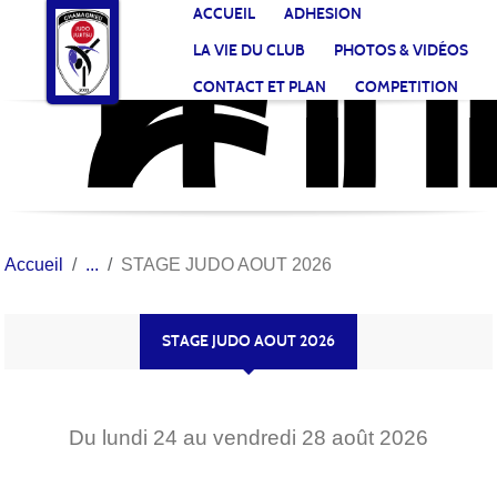
JU
CL
Panneau de gestion des cookies
ACCUEIL
ADHESION
CH
LA VIE DU CLUB
PHOTOS & VIDÉOS
CONTACT ET PLAN
COMPETITION
Accueil
STAGE JUDO AOUT 2026
STAGE JUDO AOUT 2026
Du
lundi
24
au
vendredi
28
août
2026