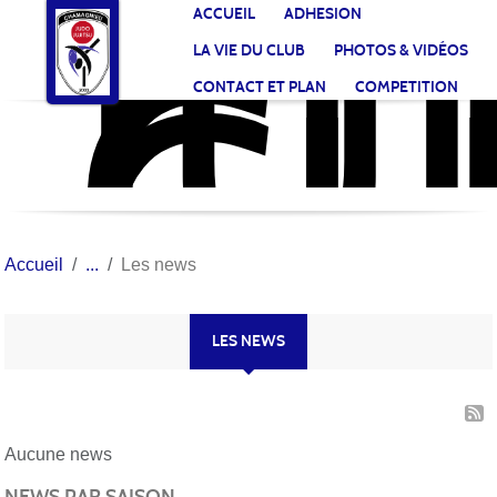
JU
CL
Panneau de gestion des cookies
ACCUEIL
ADHESION
CH
LA VIE DU CLUB
PHOTOS & VIDÉOS
CONTACT ET PLAN
COMPETITION
Accueil
Les news
LES NEWS
Aucune news
NEWS PAR SAISON